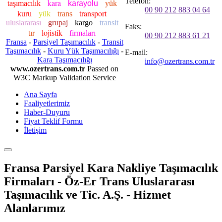
Telefon:
kara
taşımacılık
karayolu
yük
00 90 212 883 04 64
transport
kuru
yük
trans
uluslararası
grupaj
kargo
transit
Faks:
lojistik
tır
firmaları
00 90 212 883 61 21
Fransa
-
Parsiyel Taşımacılık
-
Transit
Taşımacılık
-
Kuru Yük Taşımacılığı
-
E-mail:
Kara Taşımacılığı
info@ozertrans.com.tr
www.ozertrans.com.tr
Passed on
W3C Markup Validation Service
Ana Sayfa
Faaliyetlerimiz
Haber-Duyuru
Fiyat Teklif Formu
İletişim
Fransa Parsiyel Kara Nakliye Taşımacılık
Firmaları - Öz-Er Trans Uluslararası
Taşımacılık ve Tic. A.Ş. - Hizmet
Alanlarımız