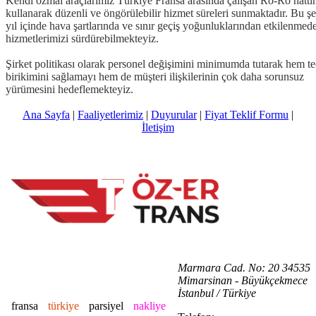
Kendi özmal araçlarımız Türkiye Fransa arasında çalışan Ro-Ro hattı
kullanarak düzenli ve öngörülebilir hizmet süreleri sunmaktadır. Bu şe
yıl içinde hava şartlarında ve sınır geçiş yoğunluklarından etkilenmed
hizmetlerimizi sürdürebilmekteyiz.
Şirket politikası olarak personel değişimini minimumda tutarak hem t
birikimini sağlamayı hem de müşteri ilişkilerinin çok daha sorunsuz
yürümesini hedeflemekteyiz.
Ana Sayfa
|
Faaliyetlerimiz
|
Duyurular
|
Fiyat Teklif Formu
|
İletişim
Marmara Cad. No: 20 34535
Mimarsinan - Büyükçekmece
İstanbul / Türkiye
fransa
türkiye
parsiyel
nakliye